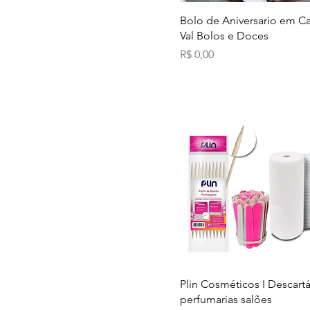
Bolo de Aniversario em C
Val Bolos e Doces
Preço
R$ 0,00
Plin Cosméticos I Descartá
perfumarias salões