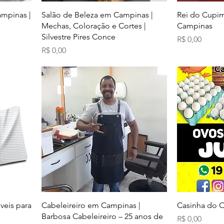
ampinas |
Salão de Beleza em Campinas |
Rei do Cupim 
Mechas, Coloração e Cortes |
Campinas
Silvestre Pires Conce
Preço
R$ 0,00
Preço
R$ 0,00
veis para
Cabeleireiro em Campinas |
Casinha do O
Barbosa Cabeleireiro – 25 anos de
Preço
R$ 0,00