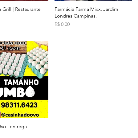
Grill | Restaurante
Farmácia Farma Mixx, Jardim
Londres Campinas.
Preço
R$ 0,00
vo | entrega