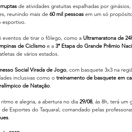
erruptas
 de atividades gratuitas espalhadas por ginásios,
es, reunindo mais de 
60 mil pessoas
 em um só propósito:
o esportivo.
 eventos de tirar o fôlego, como a 
Ultramaratona de 24
mpinas de Ciclismo
 e a 
3ª Etapa do Grande Prêmio Naci
atletas de vários estados. 
messo Social Virada de Jogo
, com basquete 3x3 na regi
dades inclusivas como o 
treinamento de basquete em ca
aralímpico de Natação
.
itmo e alegria, a abertura no dia 
29/08
, às 8h, terá um 
o de Esportes do Taquaral, comandado pelas professora
ques
.