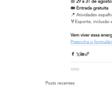
📅 
29 a 31 de agosto
🎟️ 
Entrada gratuita
📍 Atividades espal
🏅Esporte, inclusão 
Vem viver essa ener
Preencha o formulár
Posts recentes