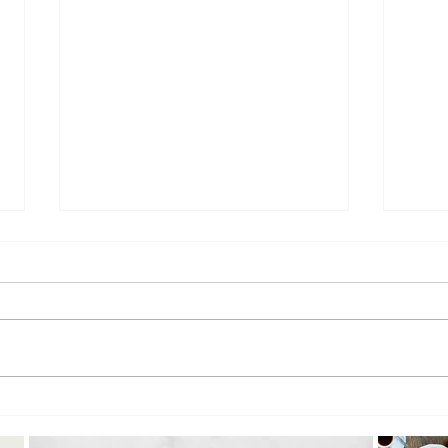
Vivenciando Luz&Sombra: oficina
Mosai
em Campinas propõe experiência
convid