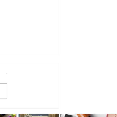
co: oficina em Campinas
a o público a criar arte a