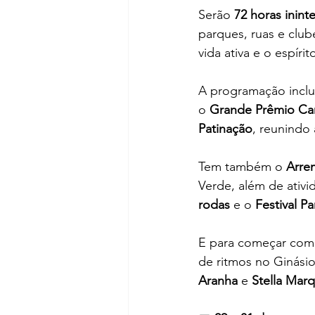
Serão 
72 horas inint
parques, ruas e club
vida ativa e o espírit
A programação inclui
o 
Grande Prêmio Ca
Patinação
, reunindo 
Tem também o 
Arre
Verde, além de ativi
rodas
 e o 
Festival P
E para começar com r
de ritmos no Ginási
Aranha
 e 
Stella Mar