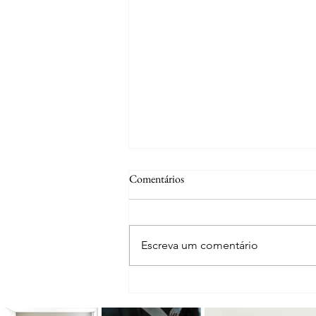
Comentários
Escreva um comentário
Feira Conexão Social: um fim de
semana para conhecer, apoiar e