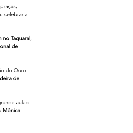
 praças, 
 celebrar a 
h no Taquaral
, 
onal de 
ão do Ouro 
deira de 
grande aulão 
s 
Mônica 