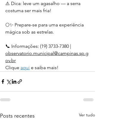
⚠️ Dica: leve um agasalho — a serra 
costuma ser mais fria!
🌕✨ Prepare-se para uma experiência 
mágica sob as estrelas.
📞 Informações: (19) 3733-7380 | 
observatorio.municipal@campinas.sp.g
ov.br
Clique 
aqui
 e saiba mais!
Ver tudo
Posts recentes