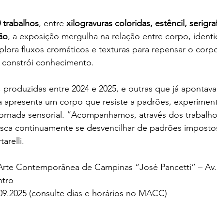
 trabalhos
, entre 
xilogravuras coloridas, estêncil, serigra
ção
, a exposição mergulha na relação entre corpo, identi
lora fluxos cromáticos e texturas para repensar o corp
e constrói conhecimento.
 produzidas entre 2024 e 2025, e outras que já apontav
a apresenta um corpo que resiste a padrões, experiment
ornada sensorial. “Acompanhamos, através dos trabalho
ca continuamente se desvencilhar de padrões impostos
arelli.
rte Contemporânea de Campinas “José Pancetti” – Av.
ntro
.09.2025 (consulte dias e horários no MACC)