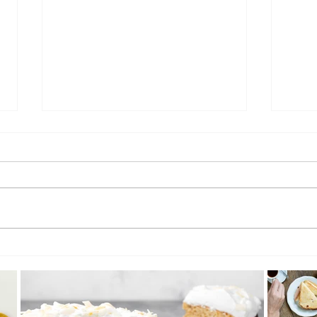
Vivenciando Luz&Sombra: oficina
Mosai
em Campinas propõe experiência
convid
poética com teatro de sombras
parti