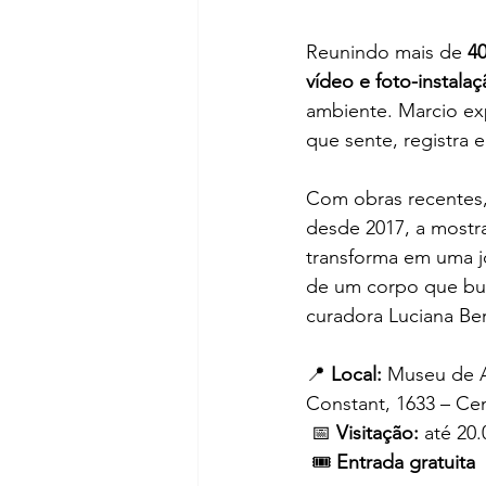
Reunindo mais de 
40
vídeo e foto-instala
ambiente. Marcio exp
que sente, registra 
Com obras recentes,
desde 2017, a mostr
transforma em uma j
de um corpo que bus
curadora Luciana Bert
📍 
Local:
 Museu de A
Constant, 1633 – Ce
 📅 
Visitação:
 até 20
 🎟️ 
Entrada gratuita