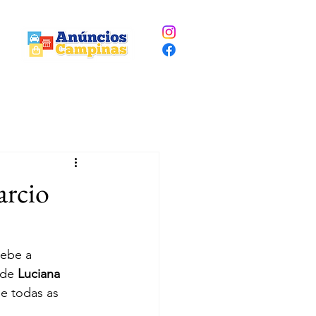
arcio
cebe a 
 de 
Luciana 
de todas as 