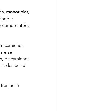
fia, monotipias, 
dade e 
o como matéria 
am caminhos 
a e se 
s, os caminhos 
”, destaca a 
 Benjamin 