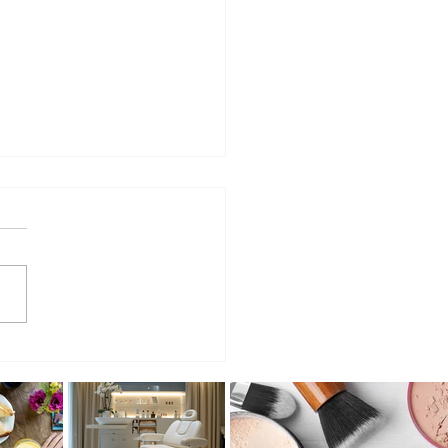
co: oficina em Campinas
a o público a criar arte a
r de fragmentos