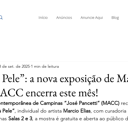
Início
Anúncios
Anuncie Aqui
Blog
8 de set. de 2025
1 min de leitura
 Pele”: a nova exposição de M
ACC encerra este mês!
ntemporânea de Campinas “José Pancetti” (MACC)
 re
à Pele”
, individual do artista 
Marcio Elias
, com curadoria
nas 
Salas 2 e 3
, a mostra é gratuita e aberta ao público 