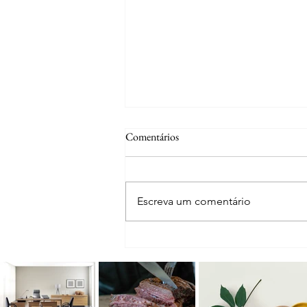
Comentários
Escreva um comentário
Feira Conexão Social: um fim de
semana para conhecer, apoiar e
transformar