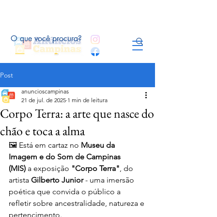
Post
anuncioscampinas
21 de jul. de 2025
1 min de leitura
Corpo Terra: a arte que nasce do
chão e toca a alma
🖼️ Está em cartaz no 
Museu da 
Imagem e do Som de Campinas 
(MIS)
 a exposição 
"Corpo Terra"
, do 
artista 
Gilberto Junior
 - uma imersão 
poética que convida o público a 
refletir sobre ancestralidade, natureza e 
pertencimento.